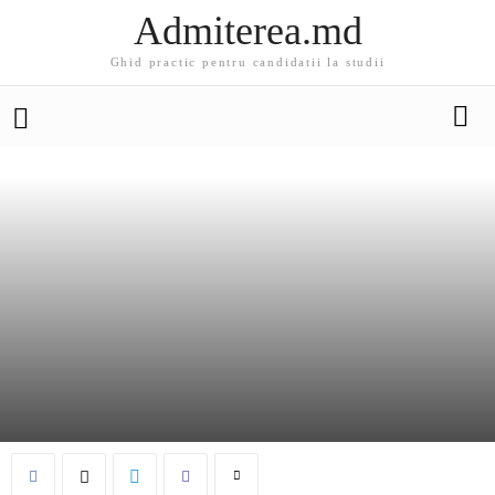
Admiterea.md
Ghid practic pentru candidatii la studii
ADMITEREA 2026
UNIVERSITATI