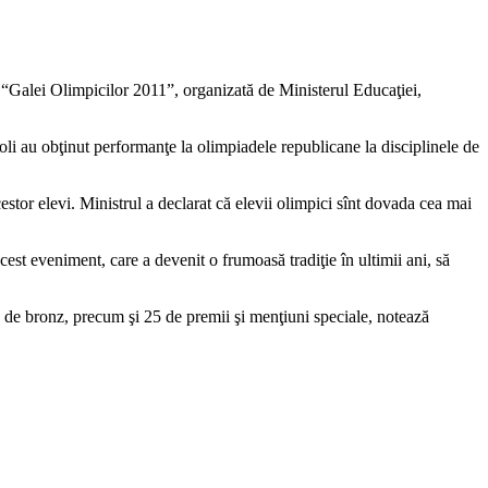
ul “Galei Olimpicilor 2011”, organizată de Ministerul Educaţiei,
cipoli au obţinut performanţe la olimpiadele republicane la disciplinele de
estor elevi. Ministrul a declarat că elevii olimpici sînt dovada cea mai
cest eveniment, care a devenit o frumoasă tradiţie în ultimii ani, să
21 de bronz, precum şi 25 de premii şi menţiuni speciale, notează