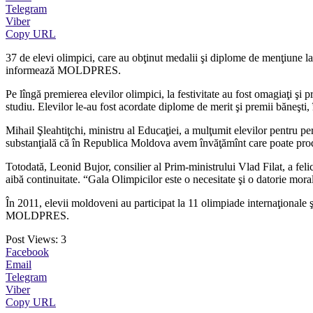
Telegram
Viber
Copy URL
37 de elevi olimpici, care au obţinut medalii şi diplome de menţiune la
informează MOLDPRES.
Pe lîngă premierea elevilor olimpici, la festivitate au fost omagiaţi şi p
studiu. Elevilor le-au fost acordate diplome de merit şi premii băneşti, 
Mihail Şleahtiţchi, ministru al Educaţiei, a mulţumit elevilor pentru pe
substanţială că în Republica Moldova avem învăţămînt care poate produ
Totodată, Leonid Bujor, consilier al Prim-ministrului Vlad Filat, a felic
aibă continuitate. “Gala Olimpicilor este o necesitate şi o datorie moral
În 2011, elevii moldoveni au participat la 11 olimpiade internaţionale ş
MOLDPRES.
Post Views:
3
Facebook
Email
Telegram
Viber
Copy URL