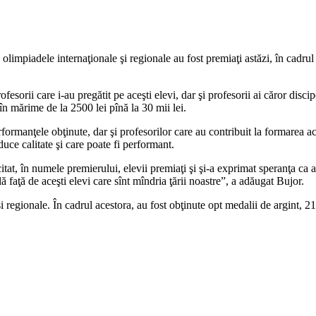
 olimpiadele internaţionale şi regionale au fost premiaţi astăzi, în cadr
rofesorii care i-au pregătit pe aceşti elevi, dar şi profesorii ai căror dis
în mărime de la 2500 lei pînă la 30 mii lei.
rformanţele obţinute, dar şi profesorilor care au contribuit la formarea ac
ce calitate şi care poate fi performant.
itat, în numele premierului, elevii premiaţi şi şi-a exprimat speranţa ca a
ă faţă de aceşti elevi care sînt mîndria ţării noastre”, a adăugat Bujor.
i regionale. În cadrul acestora, au fost obţinute opt medalii de argint, 