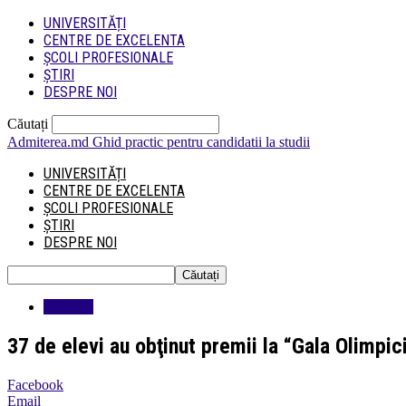
UNIVERSITĂȚI
CENTRE DE EXCELENTA
ȘCOLI PROFESIONALE
ȘTIRI
DESPRE NOI
Căutați
Admiterea.md
Ghid practic pentru candidatii la studii
UNIVERSITĂȚI
CENTRE DE EXCELENTA
ȘCOLI PROFESIONALE
ȘTIRI
DESPRE NOI
Educatie
37 de elevi au obţinut premii la “Gala Olimpic
Facebook
Email