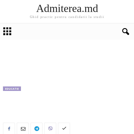
Admiterea.md
Ghid practic pentru candidatii la studii
EDUCATIE
Au fost selectați candidaţii pentru programele
de master oferite de Colegiul Europei