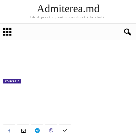
Admiterea.md
Ghid practic pentru candidatii la studii
EDUCATIE
Curs de master la Universitatea Corvinus din
Budapesta, Ungaria