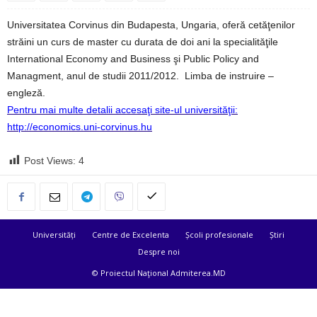
Universitatea Corvinus din Budapesta, Ungaria, oferă cetăţenilor
străini un curs de master cu durata de doi ani la specialităţile
International Economy and Business şi Public Policy and
Managment, anul de studii 2011/2012. Limba de instruire –
engleză.
Pentru mai multe detalii accesaţi site-ul universităţii:
http://economics.uni-corvinus.hu
Post Views:
4
Universități
Centre de Excelenta
Școli profesionale
Știri
Despre noi
© Proiectul Naţional Admiterea.MD