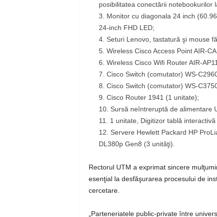
posibilitatea conectării notebookurilor l
Monitor cu diagonala 24 inch (60.96
24-inch FHD LED;
Seturi Lenovo, tastatură şi mouse fără
Wireless Cisco Access Point AIR-CAP
Wireless Cisco Wifi Router AIR-AP11
Cisco Switch (comutator) WS-C2960 
Cisco Switch (comutator) WS-C3750X
Cisco Router 1941 (1 unitate);
Sursă neîntreruptă de alimentar
1 unitate, Digitizor tablă interactiv
Servere Hewlett Packard HP ProLi
DL380p Gen8 (3 unităţi).
Rectorul UTM a exprimat sincere mulţumir
esenţial la desfăşurarea procesului de instru
cercetare.
„Parteneriatele public-private între univers