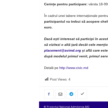
Cerințe pentru participare:
vârsta 18-99 
În cadrul unei tabere internaționale pentru
participantul va trebui să acopere chelt
euro.
Dacă ești interesat să participi în aces
să vizitezi o altă ţară decât cele menţ
placement@avimd.org
și află care este
după modelul primul venit, primul servit
Detalii pe
http://www.civic.md
Post Views:
4
© Proiectul Naţional Admiterea.MD