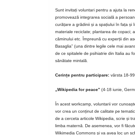
Sunt invitați voluntari pentru a ajuta la re
promovează integrarea socială a persoanelo
curățare a grădinii și a spațiului în fața ș
materiale reciclate; plantarea de copaci; 
căminului etc. Împreună cu experții din as
Basaglia” (una dintre legile cele mai avan
de ce spitalele de psihiatrie din Italia au
sănătate mintală.
Cerințe pentru participare:
vârsta 18-99 
„Wikipedia for peace”
(4-18 iunie, Germa
În acest workcamp, voluntarii vor cunoașt
vor crea un conținut de calitate pe tematica
de a cerceta articole Wikipedia, scrie și tr
limba maternă. De asemenea, vor fi făcute
Wikimedia Commons și va avea loc un sch