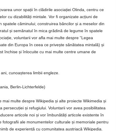
novarea unor spații în clădirile asociației Olinda, centru ce
r cu dizabilități mintale. Vor fi organizate acțiuni de
i în spatele căminului; construirea băncilor și a meselor din
aratul și semănatul în mica grădină de legume în spatele
ociație, voluntarii vor afla mai multe despre “Legea
sate din Europa în ceea ce privește sănătatea mintală) și
 fost închise și înlocuite cu mai multe centre umane de
ani, cunoașterea limbii engleze.
nia, Berlin-Lichterfelde)
e mai multe despre Wikipedia și alte proiecte Wikimedia și
 persecuției și refugiului. Voluntarii vor avea posibilitatea
aducere articole noi și vor îmbunătăți articole existente în
 fotografii ale monumentelor culturale și memoriale pentru
imb de experiență cu comunitatea austriacă Wikipedia.