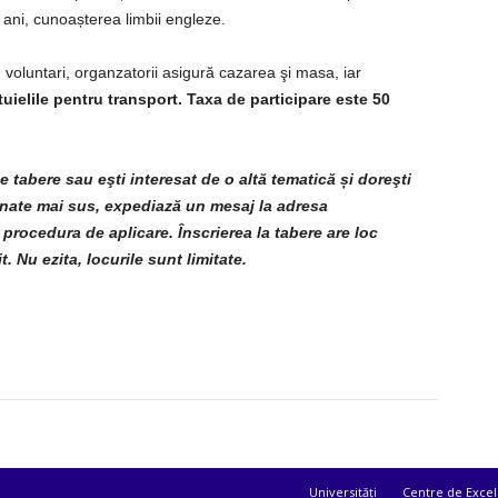
ani, cunoașterea limbii engleze.
 voluntari, organzatorii asigură cazarea şi masa, iar
uielile pentru transport. Taxa de participare este 50
te tabere sau eşti interesat de o altă tematică și doreşti
ionate mai sus, expediază un mesaj la adresa
 procedura de aplicare. Înscrierea la tabere are loc
. Nu ezita, locurile sunt limitate.
Universități
Centre de Excel