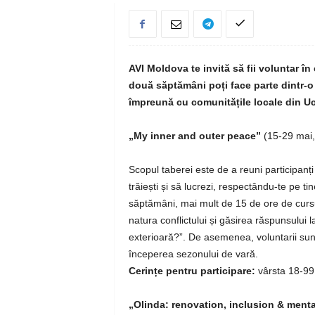
AVI Moldova te invită să fii voluntar în
două săptămâni poți face parte dintr-o 
împreună cu comunitățile locale din Uc
„My inner and outer peace”
(15-29 mai,
Scopul taberei este de a reuni participanți 
trăiești și să lucrezi, respectându-te pe ti
săptămâni, mai mult de 15 de ore de cursur
natura conflictului și găsirea răspunsului
exterioară?”. De asemenea, voluntarii sunt 
începerea sezonului de vară.
Cerințe pentru participare:
vârsta 18-99 
„Olinda: renovation, inclusion & menta