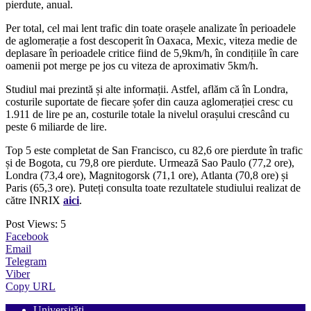
pierdute, anual.
Per total, cel mai lent trafic din toate orașele analizate în perioadele
de aglomerație a fost descoperit în Oaxaca, Mexic, viteza medie de
deplasare în perioadele critice fiind de 5,9km/h, în condițiile în care
oamenii pot merge pe jos cu viteza de aproximativ 5km/h.
Studiul mai prezintă și alte informații. Astfel, aflăm că în Londra,
costurile suportate de fiecare șofer din cauza aglomerației cresc cu
1.911 de lire pe an, costurile totale la nivelul orașului crescând cu
peste 6 miliarde de lire.
Top 5 este completat de San Francisco, cu 82,6 ore pierdute în trafic
și de Bogota, cu 79,8 ore pierdute. Urmează Sao Paulo (77,2 ore),
Londra (73,4 ore), Magnitogorsk (71,1 ore), Atlanta (70,8 ore) și
Paris (65,3 ore). Puteți consulta toate rezultatele studiului realizat de
către INRIX
aici
.
Post Views:
5
Facebook
Email
Telegram
Viber
Copy URL
Universități