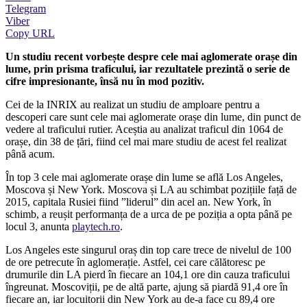
Telegram
Viber
Copy URL
Un studiu recent vorbește despre cele mai aglomerate orașe din
lume, prin prisma traficului, iar rezultatele prezintă o serie de
cifre impresionante, însă nu în mod pozitiv.
Cei de la INRIX au realizat un studiu de amploare pentru a
descoperi care sunt cele mai aglomerate orașe din lume, din punct de
vedere al traficului rutier. Aceștia au analizat traficul din 1064 de
orașe, din 38 de țări, fiind cel mai mare studiu de acest fel realizat
până acum.
În top 3 cele mai aglomerate orașe din lume se află Los Angeles,
Moscova și New York. Moscova și LA au schimbat pozițiile față de
2015, capitala Rusiei fiind ”liderul” din acel an. New York, în
schimb, a reușit performanța de a urca de pe poziția a opta până pe
locul 3, anunta
playtech.ro
.
Los Angeles este singurul oraș din top care trece de nivelul de 100
de ore petrecute în aglomerație. Astfel, cei care călătoresc pe
drumurile din LA pierd în fiecare an 104,1 ore din cauza traficului
îngreunat. Moscoviții, pe de altă parte, ajung să piardă 91,4 ore în
fiecare an, iar locuitorii din New York au de-a face cu 89,4 ore