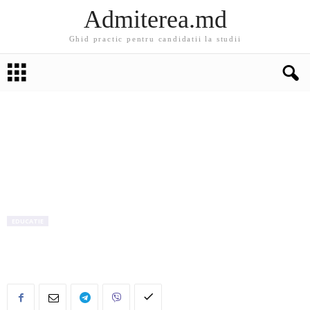
Admiterea.md
Ghid practic pentru candidatii la studii
EDUCATIE
STUDINVEST – Instruire se face indiferent de
vârstă