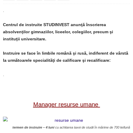
.
Centrul de instruite STUDINVEST anunţă înscrierea
absolvenţilor gimnaziilor, liceelor, colegiilor, precum şi
instituţii universitare.
Instruire se face în limbile română şi rusă, indiferent de vârstă
la următoarele specialităţi de calificare şi recalificare:
.
Manager resurse umane
termen de instruire – 4 luni
cu achitarea taxei de studii în mărime de 700 lei/lună