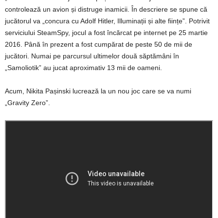
controlează un avion și distruge inamicii. În descriere se spune că
jucătorul va „concura cu Adolf Hitler, Illuminații și alte ființe”. Potrivit
serviciului SteamSpy, jocul a fost încărcat pe internet pe 25 martie
2016. Până în prezent a fost cumpărat de peste 50 de mii de
jucători. Numai pe parcursul ultimelor două săptămâni în
„Samoliotik” au jucat aproximativ 13 mii de oameni.
Acum, Nikita Pașinski lucrează la un nou joc care se va numi
„Gravity Zero”.