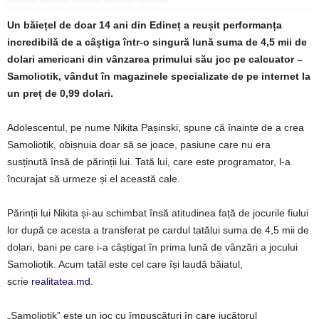
Un băiețel de doar 14 ani din Edineț a reușit performanța
incredibilă de a câștiga într-o singură lună suma de 4,5 mii de
dolari americani din vânzarea primului său joc pe calcuator –
Samoliotik, vândut în magazinele specializate de pe internet la
un preț de 0,99 dolari.
Adolescentul, pe nume Nikita Pașinski, spune că înainte de a crea
Samoliotik, obișnuia doar să se joace, pasiune care nu era
susținută însă de părinții lui. Tată lui, care este programator, l-a
încurajat să urmeze și el această cale.
Părinții lui Nikita și-au schimbat însă atitudinea față de jocurile fiului
lor după ce acesta a transferat pe cardul tatălui suma de 4,5 mii de
dolari, bani pe care i-a câștigat în prima lună de vânzări a jocului
Samoliotik. Acum tatăl este cel care își laudă băiatul,
scrie
realitatea.md
.
„Samoliotik” este un joc cu împușcături în care jucătorul