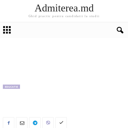
Admiterea.md
Ghid practic pentru candidatii la studii
EDUCATIE
Un adolescent din Edineț câştigă 4.500 de
dolari pe lună