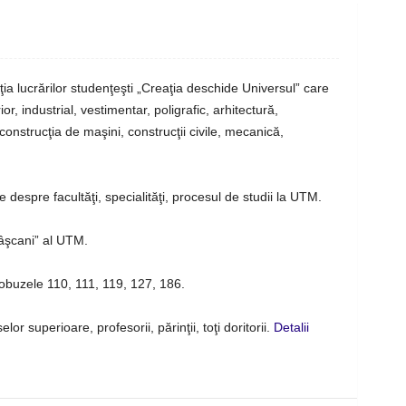
a lucrărilor studenţeşti „Creaţia deschide Universul” care
or, industrial, vestimentar, poligrafic, arhitectură,
construcţia de maşini, construcţii civile, mecanică,
te despre facultăţi, specialităţi, procesul de studii la UTM.
âşcani” al UTM.
obuzele 110, 111, 119, 127, 186.
elor superioare, profesorii, părinţii, toţi doritorii.
Detalii