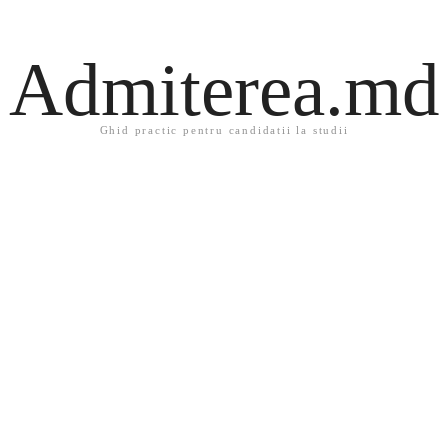
Admiterea.md
Ghid practic pentru candidatii la studii