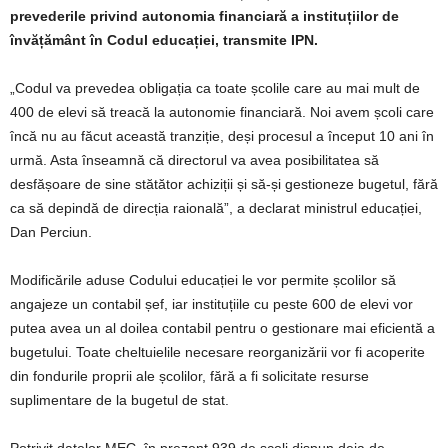
prevederile privind autonomia financiară a instituțiilor de
învățământ în Codul educației, transmite IPN.
„Codul va prevedea obligația ca toate școlile care au mai mult de
400 de elevi să treacă la autonomie financiară. Noi avem școli care
încă nu au făcut această tranziție, deși procesul a început 10 ani în
urmă. Asta înseamnă că directorul va avea posibilitatea să
desfășoare de sine stătător achiziții și să-și gestioneze bugetul, fără
ca să depindă de direcția raională”, a declarat ministrul educației,
Dan Perciun.
Modificările aduse Codului educației le vor permite școlilor să
angajeze un contabil șef, iar instituțiile cu peste 600 de elevi vor
putea avea un al doilea contabil pentru o gestionare mai eficientă a
bugetului. Toate cheltuielile necesare reorganizării vor fi acoperite
din fondurile proprii ale școlilor, fără a fi solicitate resurse
suplimentare de la bugetul de stat.