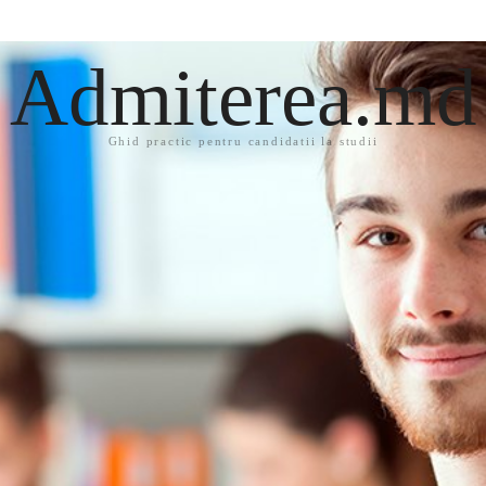
Admiterea.md
Ghid practic pentru candidatii la studii