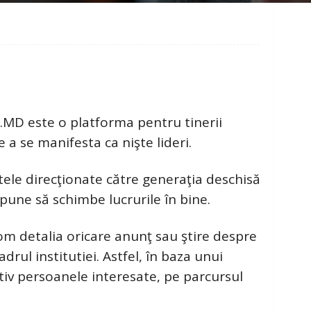
.MD este o platforma pentru tinerii
de a se manifesta ca nişte lideri.
ele direcţionate către generaţia deschisă
ropune să schimbe lucrurile în bine.
 detalia oricare anunţ sau ştire despre
rul institutiei. Astfel, în baza unui
iv persoanele interesate, pe parcursul