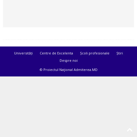
Universități
Centre de Excelenta
Școli profesionale
Știri
Despre noi
© Proiectul Naţional Admiterea.MD