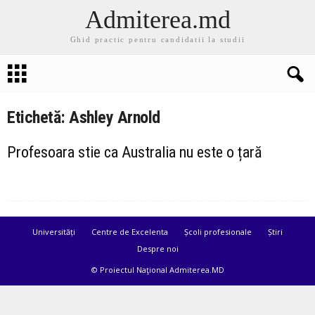
Admiterea.md
Ghid practic pentru candidatii la studii
Etichetă: Ashley Arnold
Profesoara stie ca Australia nu este o țară
Universități
Centre de Excelenta
Școli profesionale
Știri
Despre noi
© Proiectul Naţional Admiterea.MD