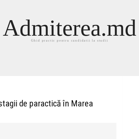
Admiterea.md
Ghid practic pentru candidatii la studii
stagii de paractică în Marea