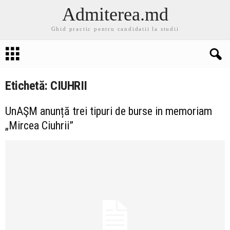
Admiterea.md
Ghid practic pentru candidatii la studii
Etichetă: CIUHRII
UnAŞM anunță trei tipuri de burse in memoriam
„Mircea Ciuhrii”