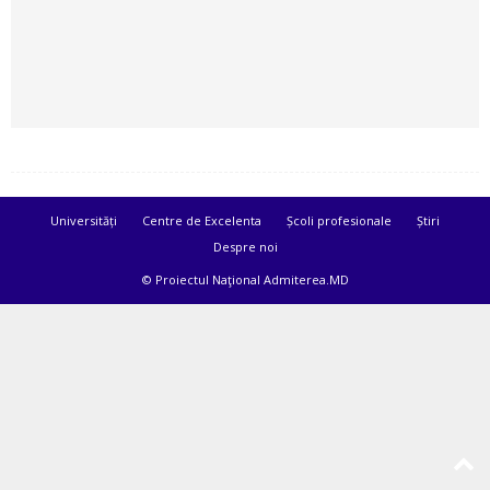
Universități
Centre de Excelenta
Școli profesionale
Știri
Despre noi
© Proiectul Naţional Admiterea.MD