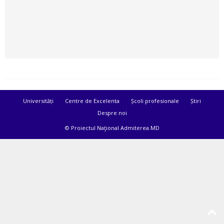
Universități
Centre de Excelenta
Școli profesionale
Știri
Despre noi
© Proiectul Naţional Admiterea.MD