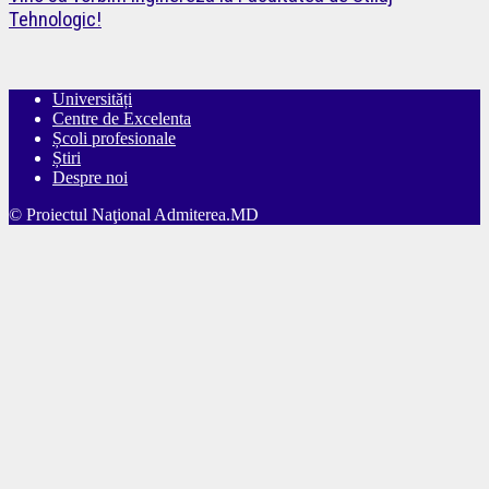
Tehnologic!
Universități
Centre de Excelenta
Școli profesionale
Știri
Despre noi
© Proiectul Naţional Admiterea.MD