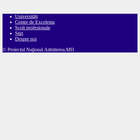
Universități
Centre de Excelenta
Școli profesionale
Știri
Despre noi
© Proiectul Naţional Admiterea.MD