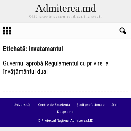
Admiterea.md
Ghid practic pentru candidatii la studii
Etichetă: invatamantul
Guvernul aprobă Regulamentul cu privire la
învățământul dual
Universități
Centre de Excelenta
Școli profesionale
Știri
Despre noi
© Proiectul Naţional Admiterea.MD