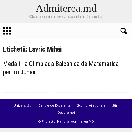
Admiterea.md
Ghid practic pentru candidatii la studii
Etichetă: Lavric Mihai
Medalii la Olimpiada Balcanica de Matematica
pentru Juniori
Universități
Centre de Excelenta
Școli profesionale
Știri
Despre noi
© Proiectul Naţional Admiterea.MD