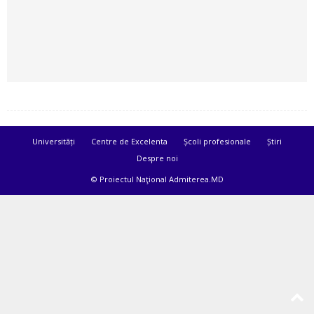
Universități
Centre de Excelenta
Școli profesionale
Știri
Despre noi
© Proiectul Naţional Admiterea.MD