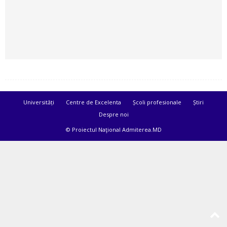
Universități
Centre de Excelenta
Școli profesionale
Știri
Despre noi
© Proiectul Naţional Admiterea.MD