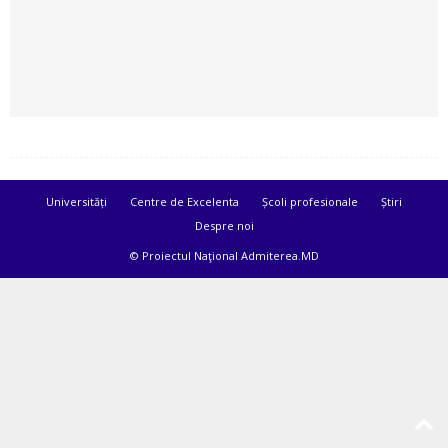
Universități
Centre de Excelenta
Școli profesionale
Știri
Despre noi
© Proiectul Naţional Admiterea.MD