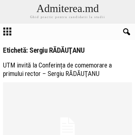
Admiterea.md
Ghid practic pentru candidatii la studii
Etichetă: Sergiu RĂDĂUŢANU
UTM invită la Conferința de comemorare a
primului rector – Sergiu RĂDĂUŢANU