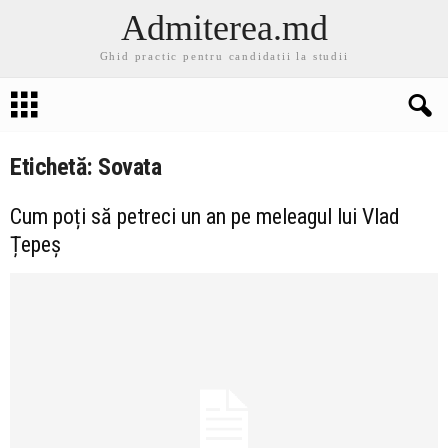
Admiterea.md
Ghid practic pentru candidatii la studii
Etichetă: Sovata
Cum poți să petreci un an pe meleagul lui Vlad
Țepeș