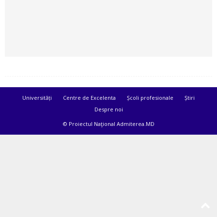
Universități
Centre de Excelenta
Școli profesionale
Știri
Despre noi
© Proiectul Naţional Admiterea.MD