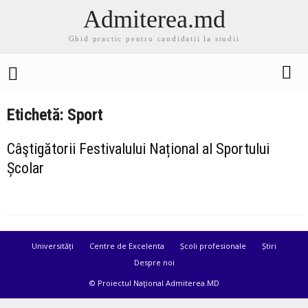
Admiterea.md
Ghid practic pentru candidatii la studii
Etichetă: Sport
Câştigătorii Festivalului Național al Sportului
Școlar
Universități
Centre de Excelenta
Școli profesionale
Știri
Despre noi
© Proiectul Naţional Admiterea.MD