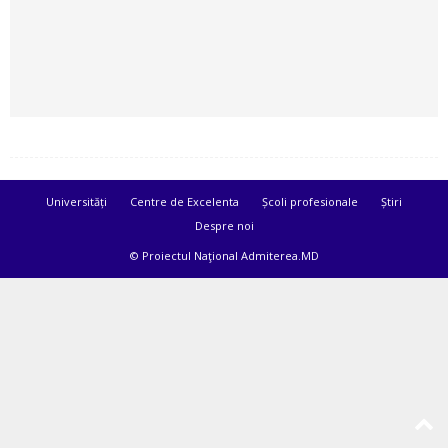
Universități
Centre de Excelenta
Școli profesionale
Știri
Despre noi
© Proiectul Naţional Admiterea.MD