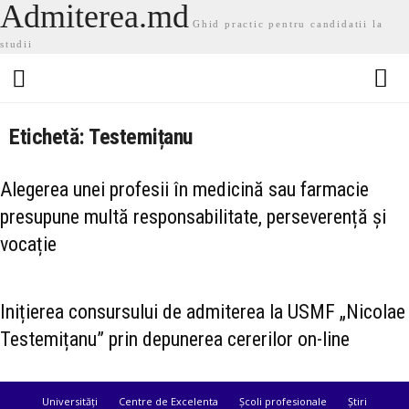
Admiterea.md
Ghid practic pentru candidatii la
studii
Etichetă: Testemițanu
Alegerea unei profesii în medicină sau farmacie
presupune multă responsabilitate, perseverență și
vocație
Inițierea consursului de admiterea la USMF „Nicolae
Testemițanu” prin depunerea cererilor on-line
Universități
Centre de Excelenta
Școli profesionale
Știri