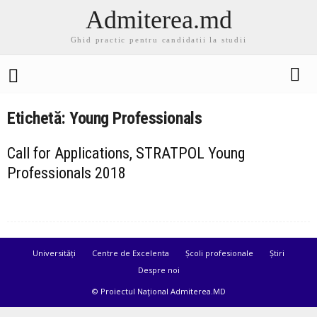
Admiterea.md
Ghid practic pentru candidatii la studii
Etichetă: Young Professionals
Call for Applications, STRATPOL Young
Professionals 2018
Universități
Centre de Excelenta
Școli profesionale
Știri
Despre noi
© Proiectul Naţional Admiterea.MD