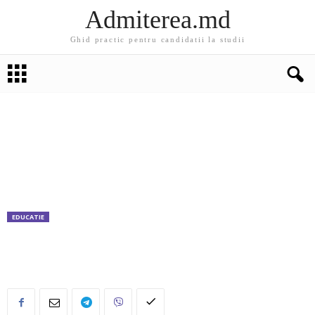
Admiterea.md
Ghid practic pentru candidatii la studii
EDUCATIE
27 aprilie – Ziua usilor deschise la ULIM