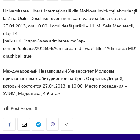
Universitatea Liberă Internaţională din Moldova invită toţi abiturienţii
la Ziua Uşilor Deschise, eveniment care va avea loc la data de
27.04.2013, ora 10.00. Locul desfăşurării – ULIM, Sala Mediatecii,
etajul 4.
[haiku url=”https://www.admiterea.md/wp-
content/uploads/2013/04/Admiterea.md_.wav” title=”Admiterea.MD”
graphical=true]
Международный Независимый Университет Молдовы
приглашает всех абитуриентов на День Открытых Дверей,
который состоится 27.04.2013, в 10.00. Место проведения –
УЛИМ, Медиатека, 4-й этаж.
Post Views:
6