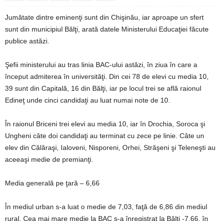
Jumătate dintre eminenţi sunt din Chişinău, iar aproape un sfert
sunt din municipiul Bălţi, arată datele Ministerului Educaţiei făcute
publice astăzi.
Şefii ministerului au tras linia BAC-ului astăzi, în ziua în care a
început admiterea în universităţi. Din cei 78 de elevi cu media 10,
39 sunt din Capitală, 16 din Bălţi, iar pe locul trei se află raionul
Edineţ unde cinci candidaţi au luat numai note de 10.
În raionul Briceni trei elevi au media 10, iar în Drochia, Soroca şi
Ungheni câte doi candidaţi au terminat cu zece pe linie. Câte un
elev din Călăraşi, Ialoveni, Nisporeni, Orhei, Străşeni şi Teleneşti au
aceeaşi medie de premianţi.
Media generală pe ţară – 6,66
În mediul urban s-a luat o medie de 7,03, faţă de 6,86 din mediul
rural. Cea mai mare medie la BAC s-a înregistrat la Bălţi -7,66, în