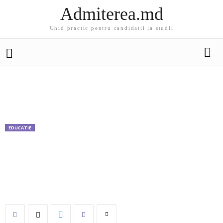
Admiterea.md
Ghid practic pentru candidatii la studii
EDUCATIE
78 de elevi din Republica Moldova au obţinut
zece pe linie la sesiunea de Bacalaureat. Cea
mai mare medie pe ţară este la Bălţi