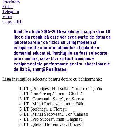
Facebook
Email
Telegram
Viber
Copy URL
Anul de studii 2015-2016 va aduce o surpriză în 10
licee din republică care vor avea parte de dotarea
laboratoarelor de fizică cu utilaj modern şi
echipamente conform ultimelor standarde în
domeniul educației. Instituțiile au fost selectate
prin concurs, iar astăzi au fost transmise
echipamentele performante pentru laboratoarele
de fizică, anunţă
Realitatea
.
Lista instituțiilor selectate pentru dotare cu echipamente:
1. LT „Principesa N. Dadiani”, mun. Chișinău
2. LT “Ion Creangă”, mun. Chișinău
3. LT „Constantin Stere”, or. Soroca
4. LT „Mihai Eminescu”, mun. Bălţi
5. LT Ștefănești, r. Florești
6. LT „Mihai Sadoveanu”, or. Călărași
7. LT „Pro Succes”, mun. Chişinău
8. LT „Ştefan Holban”, or. Hîncești