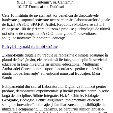
9. LT. “D. Cantemir”, or. Cantemir
10. LT Doroțcaia, r. Dubăsari
Cele 10 instituţii de învăţământ vor beneficia de dispozitivele
hardware și suportul software necesare creării laboratoarelor digitale
de fizică PASCO SPARK. Astfel, Republica Moldova se alătură
celor peste 100 de țări care utilizează produse şi tehnologii de ultimă
oră oferite de compania PASCO, lider global în dezvoltarea
soluţiilor inovative în domeniul educaţiei.
Polyglot – școală de limbi străine
„Tehnologiile digitale nu trebuie să reprezinte o simplă adăugare în
planul de învăţământ, ele trebuie să fie integrate deplin în serviciul
educaţiei la toate nivelurile sistemului educațional. Mulțumim
Ambasadei Coreei pentru suportul acordat și sperăm ca elevii să
atingă noi performanțe” a menționat ministrul Educației, Maia
Sandu.
Echipamentul din cadrul Laboratorului Digital va fi utilizat pentru
predare, demonstrații experimentale şi lucrări practice pentru o serie
largă de discipline: Științe Integrate, Fizică, Chimie, Biologie,
Geografie, Ecologie. Pentru asigurarea implementării eficiente a
soluţiilor inovative în educaţie şi familiarizarea cu posibilităţile de
utilizare a echipamentului transmis, pe parcursul lunilor ianuarie-