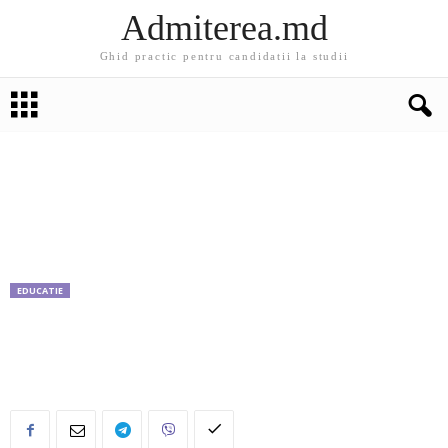
Admiterea.md
Ghid practic pentru candidatii la studii
EDUCATIE
Academia Diplomatica din Federatiei Rusa
ofera 10 burse