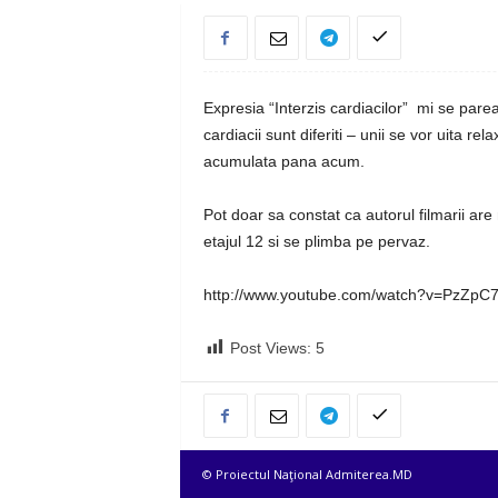
Expresia “Interzis cardiacilor” mi se pare
cardiacii sunt diferiti – unii se vor uita rel
acumulata pana acum.
Pot doar sa constat ca autorul filmarii are 
etajul 12 si se plimba pe pervaz.
http://www.youtube.com/watch?v=PzZp
Post Views:
5
© Proiectul Naţional Admiterea.MD