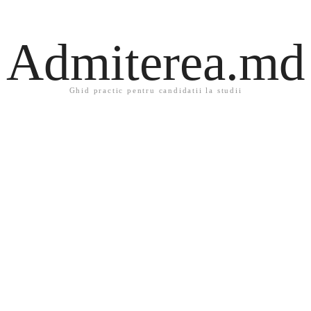
Admiterea.md
Ghid practic pentru candidatii la studii