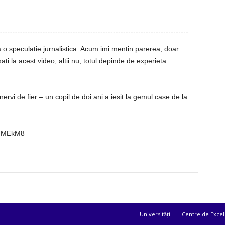
a o speculatie jurnalistica. Acum imi mentin parerea, doar
axati la acest video, altii nu, totul depinde de experieta
nervi de fier – un copil de doi ani a iesit la gemul case de la
C7MEkM8
Universități
Centre de Excel