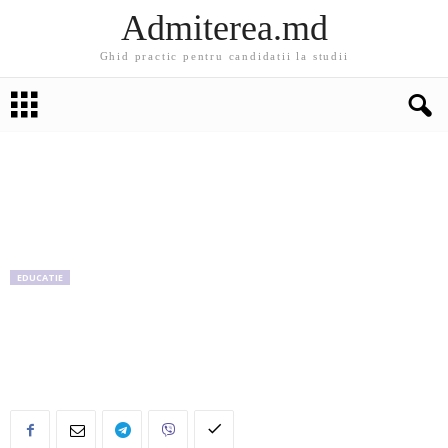
Admiterea.md
Ghid practic pentru candidatii la studii
EDUCATIE
Adevarul: Astăzi începe primirea actelor
pentru înmatricularea în colegii şi şcoli
profesionale