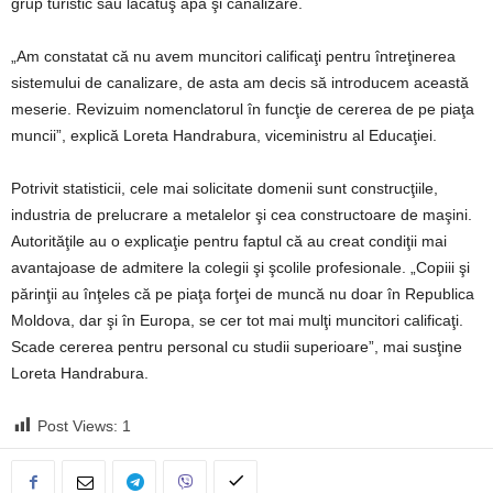
grup turistic sau lăcătuş apă şi canalizare.
„Am constatat că nu avem muncitori calificaţi pentru întreţinerea
sistemului de canalizare, de asta am decis să introducem această
meserie. Revizuim nomenclatorul în funcţie de cererea de pe piaţa
muncii”, explică Loreta Handrabura, viceministru al Educaţiei.
Potrivit statisticii, cele mai solicitate domenii sunt construcţiile,
industria de prelucrare a metalelor şi cea constructoare de maşini.
Autorităţile au o explicaţie pentru faptul că au creat condiţii mai
avantajoase de admitere la colegii şi şcolile profesionale. „Copiii şi
părinţii au înţeles că pe piaţa forţei de muncă nu doar în Republica
Moldova, dar şi în Europa, se cer tot mai mulţi muncitori calificaţi.
Scade cererea pentru personal cu studii superioare”, mai susţine
Loreta Handrabura.
Post Views:
1