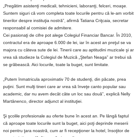
„Pregătim asistenţi medicali, tehnicieni, laboranţi, felceri, moaşe.
Suntem siguri că vom completa toate locurile pentru că le-am vorbit
tinerilor despre instituţia nostră”, afirmă Tatiana Criţcaia, secretar
responsabil al comisiei de admitere.
Cei pasionaţi de cifre pot alege Colegiul Financiar Bancar. În 2010,
contractul era de aproape 6.000 de lei, iar în acest an preţul se va
majora cu câteva sute de lei. Tinerii care au aptitudini muzicale şi ar
vrea să studieze la Colegiul de Muzică „Ştefan Neaga” ar trebui să
se grăbească. Aici locurile, toate la buget, sunt limitate.
„Putem înmatricula aproximativ 70 de studenţi, din păcate, prea
puţini. Sunt mulţi tineri care ar vrea să înveţe canto popular sau
academic, dar nu avem decât câte un loc sau două”, explică Nelly
Martânenco, director adjunct al instituţiei.
Şi şcolile profesionale au oferte bune în acest an. Pe lângă faptul
că aproape toate locurile sunt la buget, aici poţi deprinde meserii
noi pentru ţara noastră, cum ar fi recepţioner la hotel, însoţitor de