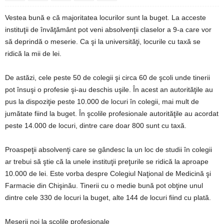
Vestea bună e că majoritatea locurilor sunt la buget. La acceste
instituţii de învăţământ pot veni absolvenţii claselor a 9-a care vor
să deprindă o meserie. Ca şi la universităţi, locurile cu taxă se
ridică la mii de lei.
De astăzi, cele peste 50 de colegii şi circa 60 de şcoli unde tinerii
pot însuşi o profesie şi-au deschis uşile. În acest an autorităţile au
pus la dispoziţie peste 10.000 de locuri în colegii, mai mult de
jumătate fiind la buget. În şcolile profesionale autorităţile au acordat
peste 14.000 de locuri, dintre care doar 800 sunt cu taxă.
Proaspeţii absolvenţi care se gândesc la un loc de studii în colegii
ar trebui să ştie că la unele instituţii preţurile se ridică la aproape
10.000 de lei. Este vorba despre Colegiul Naţional de Medicină şi
Farmacie din Chişinău. Tinerii cu o medie bună pot obţine unul
dintre cele 330 de locuri la buget, alte 144 de locuri fiind cu plată.
Meserii noi la şcolile profesionale