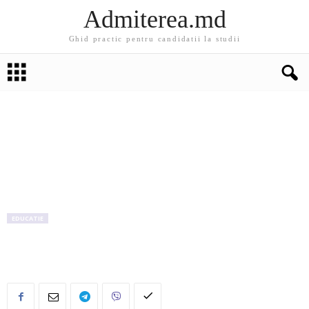
Admiterea.md
Ghid practic pentru candidatii la studii
EDUCATIE
Află cine sunt cei mai buni studenţi din acest
an