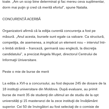
toate. „Am un scop bine determinat şi fac mereu ceva suplimentar,
dorm mai puţin şi cred că merită efortul”, spune Natalia.
CONCURENȚĂ ACERBĂ
Organizatorii afirmă că la ediţia curentă concurenţa a fost pe
măsură. „Anul acesta, bursele sunt egale ca valoare. Ca structură,
competiţia, de asemenea, a implicat un element nou – interviul într-
o limbă străină – franceză, germană sau engleză, la discreţia
candidatului”, a precizat Angela Muşet, directorul Centrului de
Informaţii Universitare.
Peste o mie de burse de merit
La ediția a XVI-a a concursului, au fost depuse 245 de dosare de la
18 instituţii universitare din Moldova. După evaluare, au primit
burse de merit 35 de studenţi din ultimul an de studiu de la opt
universități şi 15 masteranzi de la zece instituţii de învățământ
superior. Cei 50 de învingători au fost selectaţi de o comisie de