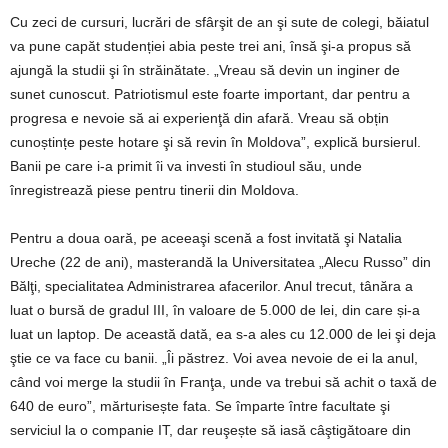
Cu zeci de cursuri, lucrări de sfârşit de an şi sute de colegi, băiatul
va pune capăt studenției abia peste trei ani, însă şi-a propus să
ajungă la studii şi în străinătate. „Vreau să devin un inginer de
sunet cunoscut. Patriotismul este foarte important, dar pentru a
progresa e nevoie să ai experienţă din afară. Vreau să obțin
cunoștințe peste hotare şi să revin în Moldova”, explică bursierul.
Banii pe care i-a primit îi va investi în studioul său, unde
înregistrează piese pentru tinerii din Moldova.
Pentru a doua oară, pe aceeaşi scenă a fost invitată şi Natalia
Ureche (22 de ani), masterandă la Universitatea „Alecu Russo” din
Bălţi, specialitatea Administrarea afacerilor. Anul trecut, tânăra a
luat o bursă de gradul III, în valoare de 5.000 de lei, din care și-a
luat un laptop. De această dată, ea s-a ales cu 12.000 de lei şi deja
ştie ce va face cu banii. „Îi păstrez. Voi avea nevoie de ei la anul,
când voi merge la studii în Franţa, unde va trebui să achit o taxă de
640 de euro”, mărturisește fata. Se împarte între facultate şi
serviciul la o companie IT, dar reuşește să iasă câştigătoare din