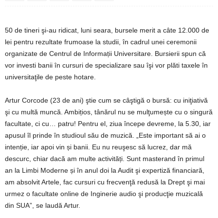
50 de tineri şi-au ridicat, luni seara, bursele merit a câte 12.000 de
lei pentru rezultate frumoase la studii, în cadrul unei ceremonii
organizate de Centrul de Informații Universitare. Bursierii spun că
vor investi banii în cursuri de specializare sau îşi vor plăti taxele în
universitaţile de peste hotare.
Artur Corcode (23 de ani) ştie cum se câştigă o bursă: cu iniţiativă
şi cu multă muncă. Ambițios, tânărul nu se mulţumește cu o singură
facultate, ci cu… patru! Pentru el, ziua începe devreme, la 5.30, iar
apusul îl prinde în studioul său de muzică. „Este important să ai o
intenție, iar apoi vin și banii. Eu nu reuşesc să lucrez, dar mă
descurc, chiar dacă am multe activități. Sunt masterand în primul
an la Limbi Moderne și în anul doi la Audit şi expertiză financiară,
am absolvit Artele, fac cursuri cu frecvenţă redusă la Drept şi mai
urmez o facultate online de Inginerie audio şi producţie muzicală
din SUA”, se laudă Artur.