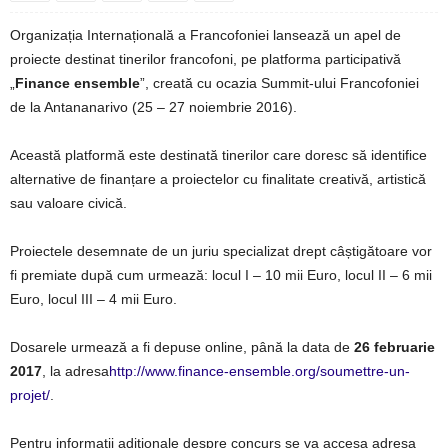
Organizația Internațională a Francofoniei lansează un apel de
proiecte destinat tinerilor francofoni, pe platforma participativă
„
Finance ensemble
”, creată cu ocazia Summit-ului Francofoniei
de la Antananarivo (25 – 27 noiembrie 2016).
Această platformă este destinată tinerilor care doresc să identifice
alternative de finanțare a proiectelor cu finalitate creativă, artistică
sau valoare civică.
Proiectele desemnate de un juriu specializat drept câștigătoare vor
fi premiate după cum urmează: locul I – 10 mii Euro, locul II – 6 mii
Euro, locul III – 4 mii Euro.
Dosarele urmează a fi depuse online, până la data de
26 februarie
2017
, la adresa
http://www.finance-ensemble.org/soumettre-un-
projet/
.
Pentru informații adiționale despre concurs se va accesa adresa