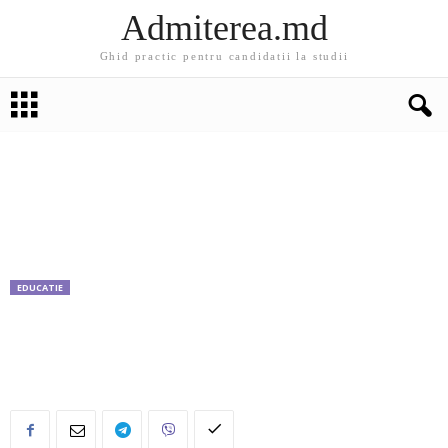
Admiterea.md
Ghid practic pentru candidatii la studii
EDUCATIE
locul I – 10 mii Euro – de la Organizația
Internațională a Francofoniei