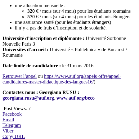
une allocation mensuelle :
320
€ / mois (sur 4 mois) pour les étudiants roumains
570
€ / mois (sur 4 mois) pour les étudiants étrangers
une assurance-santé (pour les étudiants étrangers)
il n’y a pas de frais d’inscription et de scolarité.
Université d’inscription et diplômante :
Université Sorbonne
Nouvelle Paris 3
Universités d’accueil :
Université « Politehnica » de Bucarest /
Roumanie
Date limite de candidature :
le 31 mars 2016.
Retrouver l’appel
ou
https://www.auf.org/appels-offre/appel-
candidatures-master-didactique-des-langues16/
)
Contactez-nous :
Georgiana RUSU :
georgiana.rusu@auf.org
,
www.auf.org/beco
Post Views:
7
Facebook
Email
Telegram
Viber
Copy URL