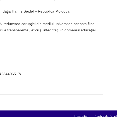
undaţia Hanns Seidel – Republica Moldova.
v reducerea corupției din mediul universitar, aceasta fiind
a transparenţei, eticii şi integrităţii în domeniul educaţiei
94234406517/
Universități
Centre de Excel