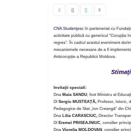
CNA Studenţesc
în parteneriat cu Fundaț
activitate publică cu genericul “Corupția î
regres”. În cadrul acestui eveniment dorim
mecanismele necesare de a fi implementate
Anticorupție a Republicii Moldova.
Stimaţi
Invitaţii speciali:
Dna
Maia SANDU
, fost Ministru al Educa
Dl
Sergiu MUSTEAȚĂ,
Profesor, Istoric, d
Pedagogice de Stat „Ion Creangă” din Ch
Dna
Lilia CARASCIUC,
Director Transpar
Dl
Eremei PRISEAJNIUC
, consilier princ
Dna
Viorelia MOLDOVAN
, consilier princ