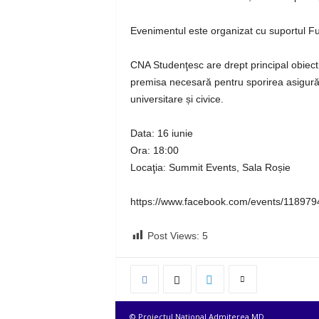
Evenimentul este organizat cu suportul F
CNA Studenţesc are drept principal obiecti
premisa necesară pentru sporirea asigurării 
universitare și civice.
Data: 16 iunie
Ora: 18:00
Locaţia: Summit Events, Sala Roșie
https://www.facebook.com/events/11897
Post Views:
5
© Proiectul Naţional Admiterea.MD