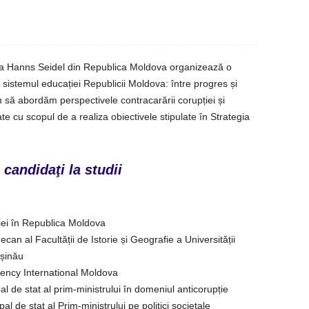
ia Hanns Seidel din Republica Moldova organizează o
n sistemul educației Republicii Moldova: între progres și
 să abordăm perspectivele contracarării corupției și
 cu scopul de a realiza obiectivele stipulate în Strategia
 candidaţi la studii
ției în Republica Moldova
ecan al Facultății de Istorie și Geografie a Universității
ișinău
ency International Moldova
ipal de stat al prim-ministrului în domeniul anticorupție
ipal de stat al Prim-ministrului pe politici societale