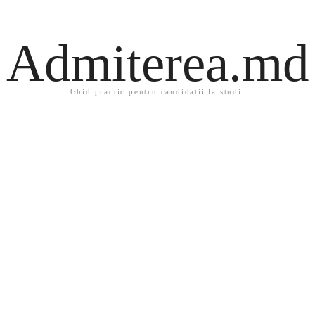
Admiterea.md
Ghid practic pentru candidatii la studii