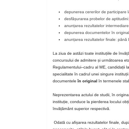
depunerea cererilor de participare l
desfășurarea probelor de aptitudini: 
anunțarea rezultatelor intermediare
depunerea documentelor în original 
anunțarea rezultatelor finale: până
La ziua de astăzi toate instituțiile de înv
concursului de admitere și
următoarea eta
Regulamentului–cadru al ME, candidații la s
specialitate în cadrul unei singure instit
documentele
în original
în termenele stab
Neprezentarea actului de studii, în origina
instituție, conduce la pierderea locului ob
învățământ superior respectivă.
Odată cu afișarea rezultatelor finale, dup