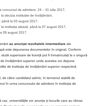
a concursul de admitere: 24 – 31 iulie 2017;
la decizia instituției de învățământ;
: până la 03 august 2017;
la instituția aleasă: până la 07 august 2017;
 la 09 august 2017.
ățământ
au anunțat rezultatele intermediare
ale
pă este depunerea documentelor în original. Conform
tudii superioare de licență pot fi înmatriculați la o singură
uții de învățământ superior unde acestea vor depune
ilite de instituția de învățământ superior respectivă.
l, de către candidatul admis, în termenul stabilit de
ținut în urma concursului de admitere în instituția de
ă caz, universitățile vor anunța și locurile care au rămas