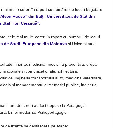
e mai multe cereri în raport cu numărul de locuri bugetare
”Alecu Russo” din Bălţi
,
Universitatea de Stat din
e Stat ”Ion Creangă”
.
ate, cele mai multe cereri în raport cu numărul de locuri
ea de Studii Europene din Moldova
și Universitatea
abilitate, finanțe, medicină, medicină preventivă, drept,
nformaționale și comunicaționale, arhitectură,
iatice, ingineria transportului auto, medicină veterinară,
nologia și managementul alimentației publice, inginerie
mai mare de cereri au fost depuse la Pedagogia
lară; Limbi moderne; Psihopedagogie.
re de licență se desfășoară pe etape: