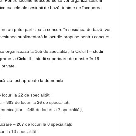
act. Pentru locurile neacoperite se vor organiza sesiuni
tice cu cele ale sesiunii de bază, înainte de începerea
ive nu au putut participa la concurs în sesiunea de bază, vor
sesiunea suplimentară la locurile propuse pentru concurs.
 organizează la 165 de specialități la Ciclul I – studii
grame la Ciclul II – studii superioare de master
în 19
i private.
ară
au fost aprobate la domeniile:
 locuri la
22
de specialități;
i
–
803
de locuri la
26
de
specialități;
omunicațiilor
–
445
de locuri la
7
specialități;
;
lucrare
–
207
de locuri la 8 specialități;
uri la 13 specialități;