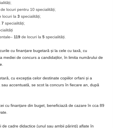
lități;
5
de locuri pentru 10 specialități;
 locuri la
3
specialități;
a
7
specialități;
ialități
entale
–
119
de locuri la
5
specialități.
curile cu finanțare bugetară și la cele cu taxă, cu
 mediei de concurs a candidaților, în limita numărului de
e.
ră, cu excepția celor destinate copiilor orfani și a
 sau accentuată, se scot la concurs în fiecare an, după
r cei cu finanțare din buget, beneficiază de cazare în cca 89
vate.
ii de cadre didactice (unul sau ambii părinți) aflate în