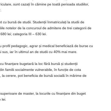
iculare, sunt cazați în cămine pe toată perioada studiilor,
.
t cu bursă de studii. Studenții înmatriculați la studii de
ile notelor de la concursul de admitere de trei categorii de
680 lei; categoria III – 630 lei.
cu profil pedagogic, agrar și medical beneficiază de burse cu
 sus, iar în ultimul an de studii cu 40% mai mare.
cu finanțare bugetară la loc fără bursă și studenții
 din familii socialmente vulnerabile, în funcție de cota
i, la cerere, pot beneficia de bursă socială în mărime de
i superioare de master, la locurile cu finanțare din buget
lei.