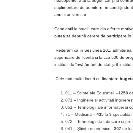
neacoperite, atât la buget, cât și la contr
suplimentare de admitere, în condiții iden
anului universitar.
Candidații la studii, care din diferite mot
putea să depună cerere de participare în 
Reiterăm că în
Sesiunea 201,
admiterea se
superioare de licență și la cca 500 de pro
instituții de învățământ de stat și 9 instituți
Cele mai multe locuri cu finanțare
buget
011 – Științe ale Educației
–
1258
de
071 – Inginerie și activități inginereșt
061 – Tehnologii ale informației și c
71 – Medicină
–
435
la
3
specialități
072 –
Tehnologii de fabricare și pre
041 – Științe economice
–
207
de loc