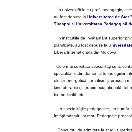
În universitățile cu profil pedagogic, cel
au fost depuse la
Universitatea de Stat 
Tiraspol
și
Universitatea Pedagogică d
În instituțiile de învățământ superior priv
planificate, au fost depuse la
Universitat
Liberă Internațională din Moldova.
Cele mai solicitate specialități sunt: cont
specialitățile din domeniul tehnologiilor i
electroenergetică, jurnalism și procese med
kinetoterapie și terapie ocupațională, teh
biomedicală, etc.
La specialitățile pedagogice, un număr 
învăţământului primar; Pedagogie preșco
Concursul de admitere la studii superioa