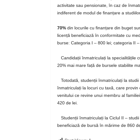
activitate sau pensionate, în caz de înmatr
indiferent de modul de finanțare a studiilor
70%
din locurile cu finanțare din buget sun
licență beneficiază în conformitate cu medi
burse: Categoria I – 800 lei; categoria II – 
Candidații înmatriculați la specialitățile 
20% mai mare față de bursele stabilite mai
Totodată, studenții înmatriculați la studii 
înmatriculați la locuri cu taxă, care provin
venitului ce revine unui membru al familie
420 de lei.
Studenții înmatriculați la Ciclul II – studi
beneficiază de bursă în mărime de 860 de 