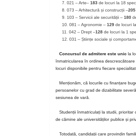
021 – Arte
–
183
de locuri la 18 specia
073 – Arhitectură și construcții
–
20
103 – Servicii ale securității –
180
de
081 – Agronomie
–
129
de locuri l
042 – Drept
–
128
de locuri la 1 spec
031 – Științe sociale și comportam
Concursul de admitere este unic
la lo
înmatricularea în ordinea descrescătoare a
locuri disponibile pentru fiecare specialitat
Menționăm, că locurile cu finanțare bugeta
persoanelor cu grad de dizabilitate severă
sesiunea de vară.
Studenții înmatriculați la studii, priorita
de cămine ale universităților publice și pri
Totodată,
candidații care
provin
din famil