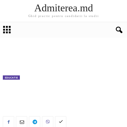
Admiterea.md
Ghid practic pentru candidatii la studii
EDUCATIE
BAC 2019: Au fost afișate rezultatele
bacalaureatului. Verifica notele online