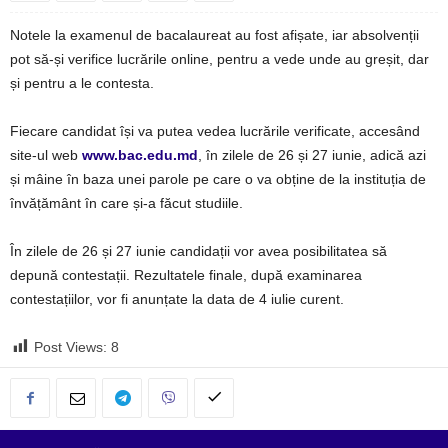
Notele la examenul de bacalaureat au fost afișate, iar absolvenții
pot să-și verifice lucrările online, pentru a vede unde au greșit, dar
și pentru a le contesta.
Fiecare candidat își va putea vedea lucrările verificate, accesând
site-ul web
www.bac.edu.md
, în zilele de 26 și 27 iunie, adică azi
și mâine în baza unei parole pe care o va obține de la instituția de
învățământ în care și-a făcut studiile.
În zilele de 26 și 27 iunie candidații vor avea posibilitatea să
depună contestații. Rezultatele finale, după examinarea
contestațiilor, vor fi anunțate la data de 4 iulie curent.
Post Views:
8