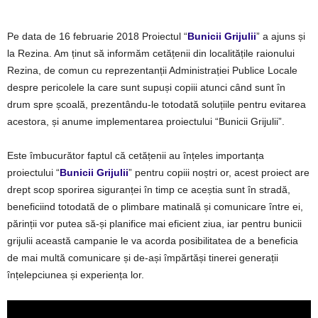
Pe data de 16 februarie 2018 Proiectul
“
Bunicii Grijulii
”
a ajuns și
la Rezina. Am ținut să informăm cetățenii din localitățile raionului
Rezina, de comun cu reprezentanții Administrației P
ublice Locale
despre pericolele la care sunt supuși copiii atunci când sunt în
drum spre școală, prezentându-le totodată soluțiile pentru evitarea
acestora, și anume implementarea proiectului “Bunicii Grijulii”.
Este îmbucurător faptul că cetățenii au înțeles importanța
proiectului “
Bunicii Grijulii
” pentru copiii noștri or, acest proiect are
drept scop sporirea siguranței în timp ce aceștia sunt în stradă,
beneficiind totodată de o plimbare matinală și comunicare între ei,
părinții vor putea să-și planifice mai eficient ziua, iar pentru bunicii
grijulii această campanie le va acorda posibilitatea de a beneficia
de mai multă comunicare și de-ași împărtăși tinerei generații
înțelepciunea și experiența lor.