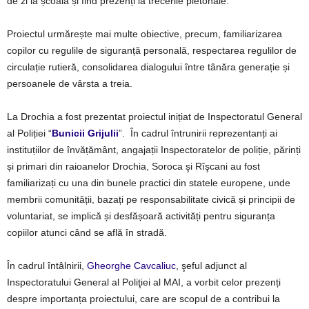
de zi la școală și find prezenți la trecerile pietonale.
Proiectul urmărește mai multe obiective, precum, familiarizarea
copilor cu regulile de siguranță personală, respectarea regulilor de
circulație rutieră, consolidarea dialogului între tânăra generație și
persoanele de vârsta a treia.
La Drochia a fost prezentat proiectul inițiat de Inspectoratul General
al Poliției
“
Bunicii Grijulii
”
. În cadrul întrunirii reprezentanți ai
instituțiilor de învățământ, angajații Inspectoratelor de poliție, părinți
și primari din raioanelor Drochia, Soroca şi Rîşcani au fost
familiarizați cu una din bunele practici din statele europene, unde
membrii comunității, bazați pe responsabilitate civică și principii de
voluntariat, se implică și desfășoară activități pentru siguranța
copiilor atunci când se află în stradă.
În cadrul întâlnirii,
Gheorghe Cavcaliuc
, şeful adjunct al
Inspectoratului General al Poliţiei al MAI, a vorbit celor prezenți
despre importanța proiectului, care are scopul de a contribui la