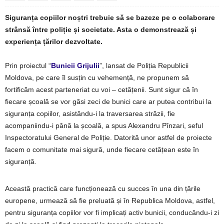
Siguranța copiilor noștri trebuie să se bazeze pe o colaborare
strânsă între poliție și societate. Asta o demonstrează și
experiența țărilor dezvoltate.
Prin proiectul
“
Bunicii Grijulii
”
, lansat de Poliția Republicii
Moldova, pe care îl susțin cu vehemență, ne propunem să
fortificăm acest parteneriat cu voi – cetățenii. Sunt sigur că în
fiecare școală se vor găsi zeci de bunici care ar putea contribui la
siguranța copiilor, asistându-i la traversarea străzii, fie
acompaniindu-i până la școală, a spus Alexandru Pînzari, seful
Inspectoratului General de Poliție. Datorită unor astfel de proiecte
facem o comunitate mai sigură, unde fiecare cetățean este în
siguranță.
Această practică care funcționează cu succes în una din țările
europene, urmează să fie preluată și în Republica Moldova, astfel,
pentru siguranța copiilor vor fi implicați activ bunicii, conducându-i zi