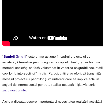
“
Bunicii Grijulii
”
este prima acțiune în cadrul proiectului de
inițiativă „Alternative pentru siguranța copilului tău” , și îndeamnă
membrii societății să facă voluntariat în vederea asigurării securității
copiilor la intersecții și în trafic. Participanții s-au oferit să transmită
mesajul proiectului părinților și voluntarilor care se implică activ în
acțiuni de interes social pentru a realiza această inițiativă, scrie
ziarulnostru.info
.
Aici s-a discutat despre importanța și necesitatea realizării activității