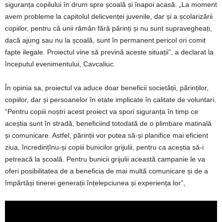
siguranța copilului în drum spre școală și înapoi acasă. „La moment
avem probleme la capitolul delicvenței juvenile, dar și a școlarizării
copiilor, pentru că unii rămân fără părinți și nu sunt supravegheați,
dacă ajung sau nu la școală, sunt în permanent pericol ori comit
fapte ilegale. Proiectul vine să prevină aceste situații”, a declarat la
începutul evenimentului, Cavcaliuc.
În opinia sa, proiectul va aduce doar beneficii societății, părinților,
copiilor, dar și persoanelor în etate implicate în calitate de voluntari.
“Pentru copiii noștri acest proiect va spori siguranța în timp ce
aceștia sunt în stradă, beneficiind totodată de o plimbare matinală
și comunicare. Astfel, părinții vor putea să-și planifice mai eficient
ziua, încredințînu-și copiii bunicilor grijulii, pentru ca aceștia să-i
petreacă la școală. Pentru bunicii grijulii această campanie le va
oferi posibilitatea de a beneficia de mai multă comunicare și de a
împărtăși tinerei generații înțelepciunea și experiența lor”,