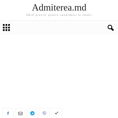
Admiterea.md
Ghid practic pentru candidatii la studii
EDUCATIE