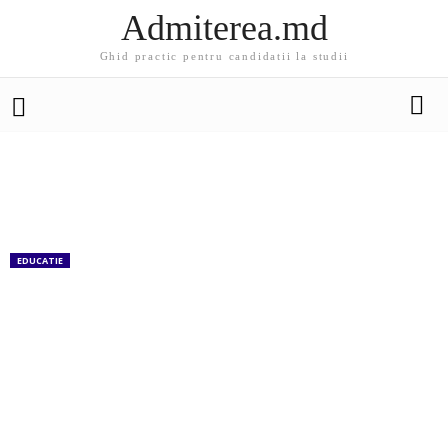
Admiterea.md
Ghid practic pentru candidatii la studii
EDUCATIE
Burse comune – Guvernul Japoniei și Banca
Mondială