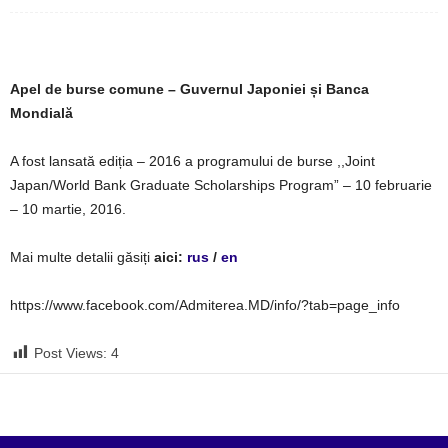
Apel de burse comune – Guvernul Japoniei și Banca
Mondială
A fost lansată ediția – 2016 a programului de burse ,,Joint
Japan/World Bank Graduate ‪‎Scholarships Program” – 10 februarie
– 10 martie, 2016.
Mai multe detalii găsiți
aici:
rus
/
en
https://www.facebook.com/Admiterea.MD/info/?tab=page_info
Post Views:
4