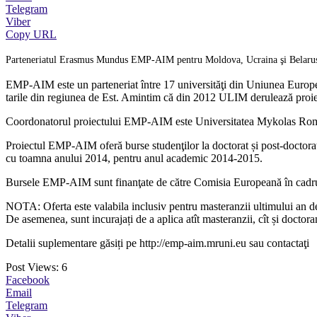
Telegram
Viber
Copy URL
Parteneriatul Erasmus Mundus EMP-AIM pentru Moldova, Ucraina şi Belarus an
EMP-AIM este un parteneriat între 17 universităţi din Uniunea European
tarile din regiunea de Est. Amintim că din 2012 ULIM derulează p
Coordonatorul proiectului EMP-AIM este Universitatea Mykolas Romer
Proiectul EMP-AIM oferă burse studenţilor la doctorat și post-doctora
cu toamna anului 2014, pentru anul academic 2014-2015.
Bursele EMP-AIM sunt finanţate de către Comisia Europeană în cadrul 
NOTA: Oferta este valabila inclusiv pentru masteranzii ultimului an de s
De asemenea, sunt incurajați de a aplica atît masteranzii, cît și doctora
Detalii suplementare găsiți pe http://emp-aim.mruni.eu sau contactaţi
Post Views:
6
Facebook
Email
Telegram