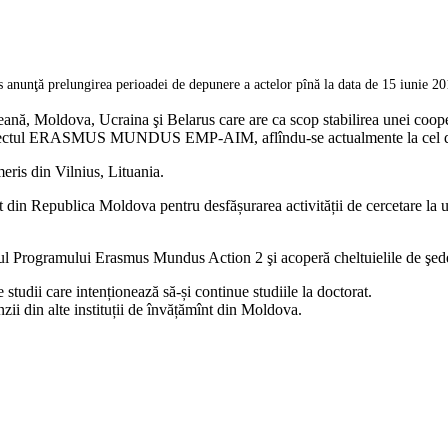
unţă prelungirea perioadei de depunere a actelor pînă la data de 15 iunie 20
ă, Moldova, Ucraina şi Belarus care are ca scop stabilirea unei cooperă
roiectul ERASMUS MUNDUS EMP-AIM, aflîndu-se actualmente la cel de-
is din Vilnius, Lituania.
t din Republica Moldova pentru desfășurarea activității de cercetare la
Programului Erasmus Mundus Action 2 şi acoperă cheltuielile de şedere
tudii care intenționează să-și continue studiile la doctorat.
nzii din alte instituții de învățămînt din Moldova.