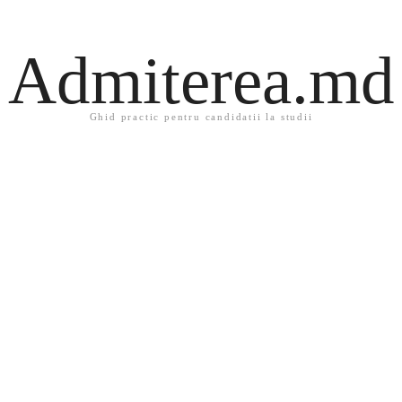
Admiterea.md
Ghid practic pentru candidatii la studii