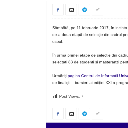
Sâmbătă, pe 11 februarie 2017, în incinta
de-a doua etapă de selecție din cadrul pr
eseul.
În urma primei etape de selecție din cadrul
selectați 83 de studenți și masteranzi pen
Urmăriți
pagina Centrul de Informatii Univ
de finaliști – bursieri ai ediției XXI a progr
Post Views:
7