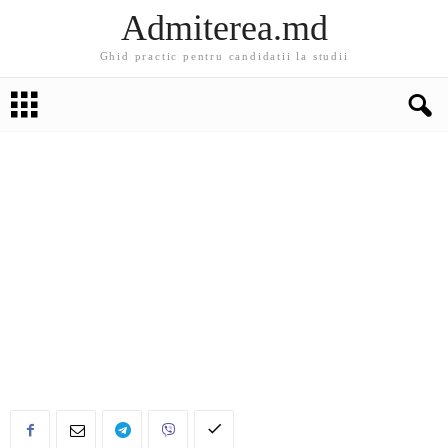
Admiterea.md
Ghid practic pentru candidatii la studii
EDUCATIE