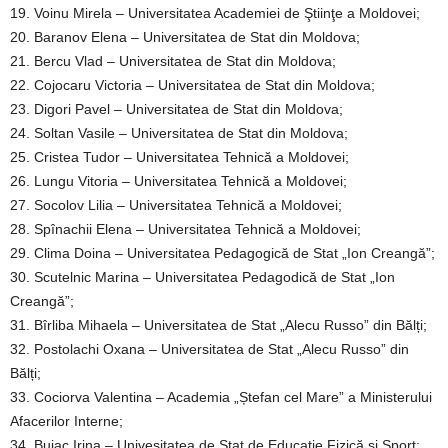
19. Voinu Mirela – Universitatea Academiei de Ştiinţe a Moldovei;
20. Baranov Elena – Universitatea de Stat din Moldova;
21. Bercu Vlad – Universitatea de Stat din Moldova;
22. Cojocaru Victoria – Universitatea de Stat din Moldova;
23. Digori Pavel – Universitatea de Stat din Moldova;
24. Soltan Vasile – Universitatea de Stat din Moldova;
25. Cristea Tudor – Universitatea Tehnică a Moldovei;
26. Lungu Vitoria – Universitatea Tehnică a Moldovei;
27. Socolov Lilia – Universitatea Tehnică a Moldovei;
28. Spînachii Elena – Universitatea Tehnică a Moldovei;
29. Clima Doina – Universitatea Pedagogică de Stat „Ion Creangă”;
30. Scutelnic Marina – Universitatea Pedagodică de Stat „Ion
Creangă”;
31. Bîrliba Mihaela – Universitatea de Stat „Alecu Russo” din Bălți;
32. Postolachi Oxana – Universitatea de Stat „Alecu Russo” din
Bălți;
33. Cociorva Valentina – Academia „Ștefan cel Mare” a Ministerului
Afacerilor Interne;
34. Bujac Irina – Univesitatea de Stat de Educație Fizică și Sport;