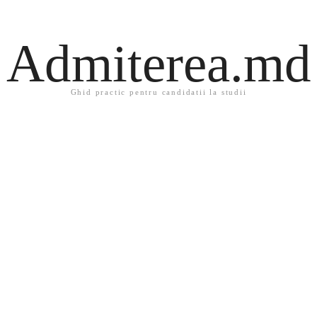
Admiterea.md
Ghid practic pentru candidatii la studii