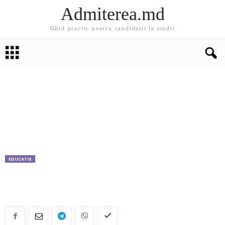
Admiterea.md
Ghid practic pentru candidatii la studii
EDUCATIE
Burse in Ungaria pentru moldoveni