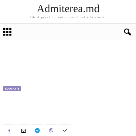
Admiterea.md
Ghid practic pentru candidatii la studii
EDUCATIE
Care este cel mai lung cuvânt din limba
română. Tu poţi să-l pronunţi?