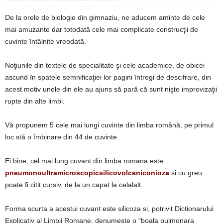
De la orele de biologie din gimnaziu, ne aducem aminte de cele
mai amuzante dar totodată cele mai complicate construcţii de
cuvinte întâlnite vreodată.
Noţiunile din textele de specialitate şi cele academice, de obicei
ascund în spatele semnificaţiei lor pagini întregi de descifrare, din
acest motiv unele din ele au ajuns să pară că sunt nişte improvizaţii
rupte din alte limbi.
Vă propunem 5 cele mai lungi cuvinte din limba română, pe primul
loc stă o îmbinare din 44 de cuvinte.
Ei bine, cel mai lung cuvant din limba romana este
pneumonoultramicroscopicsilicovolcaniconioza
si cu greu
poate fi citit cursiv, de la un capat la celalalt.
Forma scurta a acestui cuvant este silicoza si, potrivit Dictionarului
Explicativ al Limbii Romane, denumeste o “boala pulmonara