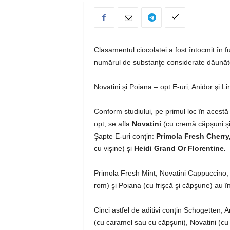
Clasamentul ciocolatei a fost întocmit în fu
numărul de substanţe considerate dăunătoar
Novatini şi Poiana – opt E-uri, Anidor şi Li
Conform studiului, pe primul loc în acestă
opt, se afla
Novatini
(cu cremă căpşuni şi 
Şapte E-uri conţin:
Primola Fresh Cherry
cu vişine) şi
Heidi Grand Or Florentine.
Primola Fresh Mint, Novatini Cappuccino,
rom) şi Poiana (cu frişcă şi căpşune) au î
Cinci astfel de aditivi conţin Schogetten, 
(cu caramel sau cu căpşuni), Novatini (cu