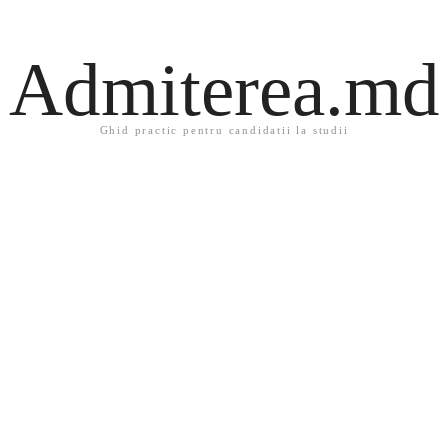
Admiterea.md
Ghid practic pentru candidatii la studii