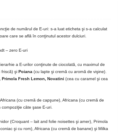
ncţie de numărul de E-uri: s-a luat eticheta şi s-a calculat
e care se află în conţinutul acestor dulciuri.
ndt – zero E-uri
 ierarhie a E-urilor conţinute de ciocolată, cu maximul de
friscă) şi
Poiana
(cu lapte şi cremă cu aromă de vişine).
, Primola Fresh Lemon, Novatini
(cea cu caramel şi cea
 Africana (cu cremă de capşune), Africana (cu cremă de
n compoziţie câte şase E-uri.
Anidor (Croquant – lait and folie noisettes şi amer), Primola
 coniac şi cu rom), Africana (cu cremă de banane) şi Milka